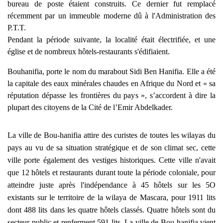
bureau de poste étaient construits. Ce dernier fut remplacé
récemment par un immeuble moderne dû à l'Administration des
P.T.T.
Pendant la période suivante, la localité était électrifiée, et une
église et de nombreux hôtels-restaurants s'édifiaient.
Bouhanifia, porte le nom du marabout Sidi Ben Hanifia. Elle a été
la capitale des eaux minérales chaudes en Afrique du Nord et « sa
réputation dépasse les frontières du pays », s’accordent à dire la
plupart des citoyens de la Cité de l’Emir Abdelkader.
La ville de Bou-hanifia attire des curistes de toutes les wilayas du
pays au vu de sa situation stratégique et de son climat sec, cette
ville porte également des vestiges historiques. Cette ville n'avait
que 12 hôtels et restaurants durant toute la période coloniale, pour
atteindre juste après l'indépendance à 45 hôtels sur les 5O
existants sur le territoire de la wilaya de Mascara, pour 1911 lits
dont 488 lits dans les quatre hôtels classés. Quatre hôtels sont du
secteur public et renferment 591 lits. La ville de Bou-hanifia vient