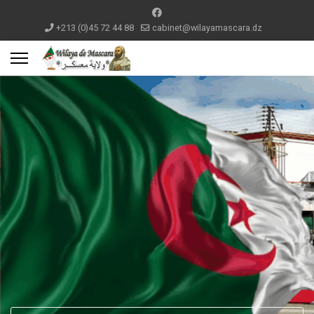
+213 (0)45 72 44 88
cabinet@wilayamascara.dz