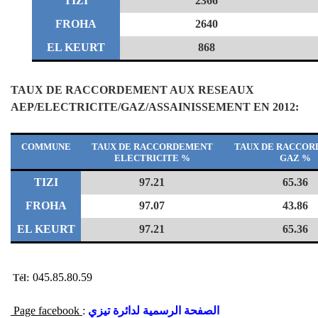
TIZI
2366
FROHA
2640
EL KEURT
868
TAUX DE RACCORDEMENT AUX RESEAUX
AEP/ELECTRICITE/GAZ/ASSAINISSEMENT EN 2012:
COMMUNE
TAUX DE RACCORDEMENT
TAUX DE RACCO
ELECTRICITE %
GAZ %
TIZI
97.21
65.36
FROHA
97.07
43.86
EL KEURT
97.21
65.36
045.85.80.59
Tél:
Page facebook
:
الصفحة الرسمية لدائرة تيزي