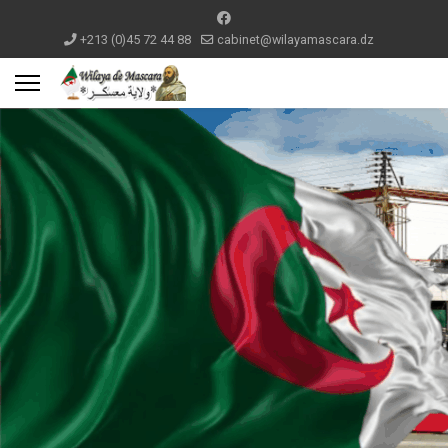
+213 (0)45 72 44 88
cabinet@wilayamascara.dz